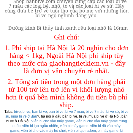
Shop banbive.com chuyên cung cấp các loại bi ve
7 màu các loại bé, nhỡ, to và các loại bi ve sứ. Hãy
cùng đưa bé trở về tuổi thơ của bố mẹ với những hòn
bi ve ngộ nghĩnh đáng yêu.
Đường kính Bi thủy tinh xanh rêu loại nhỡ là 16mm
Ghi chú:
1. Phí ship tại Hà Nội là 20 nghìn cho đơn
hàng < 1kg, Ngoài Hà Nội phí ship tùy
theo mức của giaohangtietkiem.vn - đây
là đơn vị vận chuyển rẻ nhất.
2. Tổng số tiền trong một đơn hàng phải
từ 100 trở lên trở lên vì khối lượng nhỏ
hơn ít quá bên mình không đủ tiền bù phí
ship.
Tabs:
bive
,
bi ve
,
bán bi ve
,
ban bi ve
,
bi ve 7 mau
,
bi ve 7 màu
,
bi ve sứ
,
bi ve
su
,
mua bi ve ở đâu
?, hà nội ở đâu bán bi ve, bi ve, mua bi ve ở Hà Nội, bán
bi ve ở Hà Nội.
Viên bi cho vào máy game
,
viên bi cho vào máy game trung
quốc
,
viên bi tạo ngẫu nhiên
,
viên bi máy game
,
viên bi đổ vào máy
game
,
viên bi cho vào máy trò chơi
,
viên bi tạo radom
,
bi máy game
,
bi