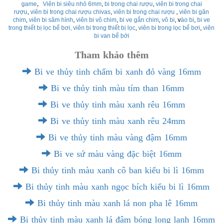
,
game
Viên bi siêu nhỏ 6mm
,
bi trong chai rượu
,
viên bi trong chai
rượu
,
viên bi trong chai rượu chivas
,
viên bi trong chai rượu
,
viên bi găn
chim
,
viên bi săm hình
,
viên bi vô chim
,
bi ve gắn chim
,
vô bi
, v
ào bi
,
bi ve
trong thiết bị lọc bể bơi,
viên bi trong thiết bị lọc
,
viên bi trong lọc bể bơi
,
viên
bi van bể bới
Tham khảo thêm
Bi ve thủy tinh chấm bi xanh đỏ vàng 16mm
Bi ve thủy tinh màu tím than 16mm
Bi ve thủy tinh màu xanh rêu 16mm
Bi ve thủy tinh màu xanh rêu 24mm
Bi ve thủy tinh màu vàng đậm 16mm
Bi ve sứ màu vàng đặc biệt 16mm
Bi thủy tinh màu xanh cô ban kiểu bi lì 16mm
Bi thủy tinh màu xanh ngọc bích kiểu bi lì 16mm
Bi thủy tinh màu xanh lá non pha lê 16mm
Bi thủy tinh màu xanh lá đậm bóng long lanh 16mm