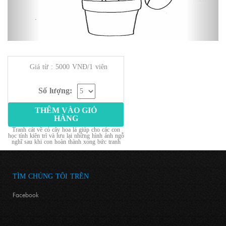
Giá từ : 5000 VNĐ/1 viên
Số lượng:
THÊM VÀO GIỎ
HÀNG
Tranh cát về cỏ cây hoa lá giúp cho các con
học tính kiên trì và lưu lại những hình ảnh ngỗ
nghĩ sau khi con hoàn thành xong bức tranh
TÌM CHÚNG TÔI TRÊN
Facebook