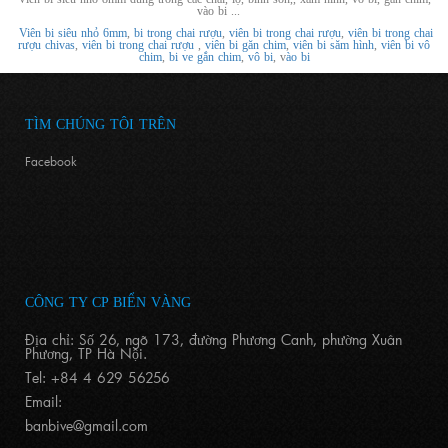
vào bi ...
Viên bi siêu nhỏ 6mm
,
bi trong chai rượu
,
viên bi trong chai rượu
,
viên bi trong chai
rượu chivas
,
viên bi trong chai rượu
,
viên bi găn chim
,
viên bi săm hình
,
viên bi vô
chim
,
bi ve gắn chim
,
vô bi
, v
ào bi
TÌM CHÚNG TÔI TRÊN
Facebook
CÔNG TY CP BIỂN VÀNG
Địa chỉ: Số 26, ngõ 173, đường Phương Canh, phường Xuân
Phương, TP Hà Nội.
Tel: +84 4 629 56256
Email:
banbive@gmail.com