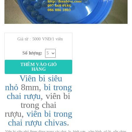
Giá từ : 5000 VNĐ/1 viên
Số lượng:
THÊM VÀO GIỎ
HÀNG
Viên bi siêu
nhỏ
8mm,
bi trong
chai rượu
, viên bi
trong chai
rượu,
viên bi trong
chai rượu chivas
.
Viên bi siêu nhỏ 8mm dùng trong các chai, lọ, bình sơn,, xăm hình, vô bi, gắn chim,