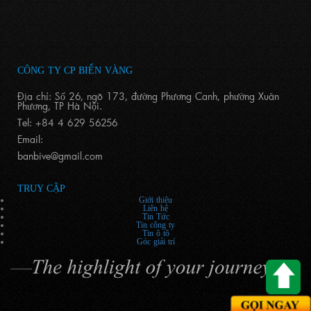
CÔNG TY CP BIỂN VÀNG
Địa chỉ: Số 26, ngõ 173, đường Phương Canh, phường Xuân
Phương, TP Hà Nội.
Tel: +84 4 629 56256
Email:
banbive@gmail.com
TRUY CẬP
Giới thiệu
Liên hệ
Tin Tức
Tin công ty
Tin ô tô
Góc giải trí