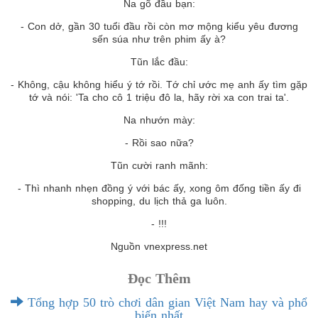
Na gõ đầu bạn:
- Con dở, gần 30 tuổi đầu rồi còn mơ mộng kiểu yêu đương
sến súa như trên phim ấy à?
Tũn lắc đầu:
- Không, cậu không hiểu ý tớ rồi. Tớ chỉ ước mẹ anh ấy tìm gặp
tớ và nói: 'Ta cho cô 1 triệu đô la, hãy rời xa con trai ta'.
Na nhướn mày:
- Rồi sao nữa?
Tũn cười ranh mãnh:
- Thì nhanh nhẹn đồng ý với bác ấy, xong ôm đống tiền ấy đi
shopping, du lịch thả ga luôn.
- !!!
Nguồn vnexpress.net
Đọc Thêm
Tổng hợp 50 trò chơi dân gian Việt Nam hay và phổ
biến nhất