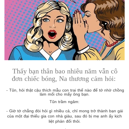
Thấy bạn thân bao nhiêu năm vẫn cô
đơn chiếc bóng, Na thương cảm hỏi:
- Tũn, hỏi thật cậu thích mẫu con trai thế nào để tớ nhờ chồng
làm mối cho mấy ông bạn.
Tũn trầm ngâm:
- Giờ tớ chẳng đòi hỏi gì nhiều cả, chỉ mong trở thành bạn gái
của một đại thiếu gia con nhà giàu, sau đó bị mẹ anh ấy kịch
liệt phản đối thôi.