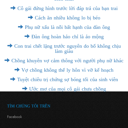
Cô gái đứng hình trước lời đáp trả của bạn trai
Cách ăn nhiều không lo bị béo
Phụ nữ xấu là nỗi bất hạnh của đàn ông
Đàn ông hoàn hảo chỉ là ảo mộng
Con trai chết lặng trước nguyên do bố không chịu
làm giàu
Chồng khuyên vợ cảm thông với người phụ nữ khác
Vợ chồng không thể ly hôn vì vỡ kế hoạch
Tuyệt chiêu trị chứng sợ bóng tối của sinh viên
Ước mơ của mọi cô gái chưa chồng
TÌM CHÚNG TÔI TRÊN
Facebook