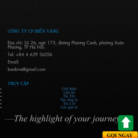
CÔNG TY CP BIỂN VÀNG
Địa chỉ: Số 26, ngõ 173, đường Phương Canh, phường Xuân
Phương, TP Hà Nội.
Tel: +84 4 629 56256
Email:
banbive@gmail.com
TRUY CẬP
Giới thiệu
Liên hệ
Tin Tức
Tin công ty
Tin ô tô
Góc giải trí