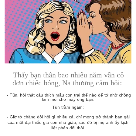
Thấy bạn thân bao nhiêu năm vẫn cô
đơn chiếc bóng, Na thương cảm hỏi:
- Tũn, hỏi thật cậu thích mẫu con trai thế nào để tớ nhờ chồng
làm mối cho mấy ông bạn.
Tũn trầm ngâm:
- Giờ tớ chẳng đòi hỏi gì nhiều cả, chỉ mong trở thành bạn gái
của một đại thiếu gia con nhà giàu, sau đó bị mẹ anh ấy kịch
liệt phản đối thôi.