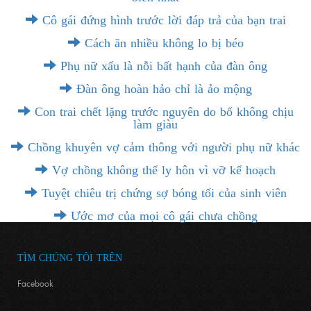
Cô gái đứng hình trước lời đáp trả của bạn trai
Cách ăn nhiều không lo bị béo
Phụ nữ xấu là nỗi bất hạnh của đàn ông
Đàn ông hoàn hảo chỉ là ảo mộng
Con trai chết lặng trước nguyên do bố không chịu
làm giàu
Chồng khuyên vợ cảm thông với người phụ nữ khác
Vợ chồng không thể ly hôn vì vỡ kế hoạch
Tuyệt chiêu trị chứng sợ bóng tối của sinh viên
Ước mơ của mọi cô gái chưa chồng
TÌM CHÚNG TÔI TRÊN
Facebook