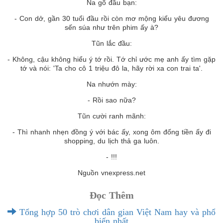
Na gõ đầu bạn:
- Con dở, gần 30 tuổi đầu rồi còn mơ mộng kiểu yêu đương
sến súa như trên phim ấy à?
Tũn lắc đầu:
- Không, cậu không hiểu ý tớ rồi. Tớ chỉ ước mẹ anh ấy tìm gặp
tớ và nói: 'Ta cho cô 1 triệu đô la, hãy rời xa con trai ta'.
Na nhướn mày:
- Rồi sao nữa?
Tũn cười ranh mãnh:
- Thì nhanh nhẹn đồng ý với bác ấy, xong ôm đống tiền ấy đi
shopping, du lịch thả ga luôn.
- !!!
Nguồn vnexpress.net
Đọc Thêm
Tổng hợp 50 trò chơi dân gian Việt Nam hay và phổ
biến nhất