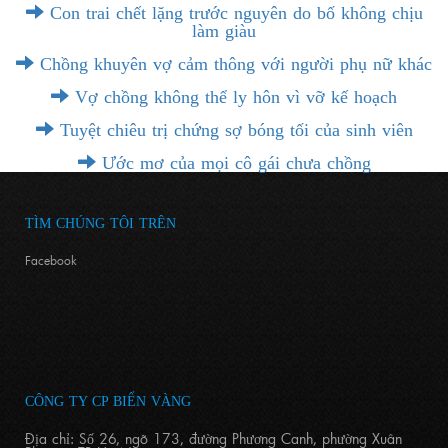
Con trai chết lặng trước nguyên do bố không chịu
làm giàu
Chồng khuyên vợ cảm thông với người phụ nữ khác
Vợ chồng không thể ly hôn vì vỡ kế hoạch
Tuyệt chiêu trị chứng sợ bóng tối của sinh viên
Ước mơ của mọi cô gái chưa chồng
TÌM CHÚNG TÔI TRÊN
Facebook
CÔNG TY CP BIỂN VÀNG
Địa chỉ: Số 26, ngõ 173, đường Phương Canh, phường Xuân