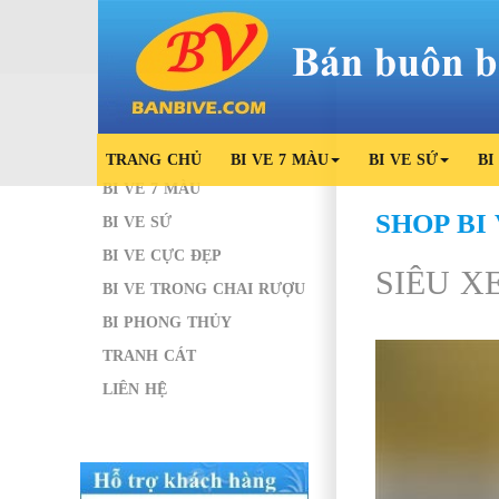
TRANG CHỦ
BI VE 7 MÀU
BI VE SỨ
BI
BI VE 7 MÀU
SHOP BI
BI VE SỨ
BI VE CỰC ĐẸP
SIÊU X
BI VE TRONG CHAI RƯỢU
BI PHONG THỦY
TRANH CÁT
LIÊN HỆ