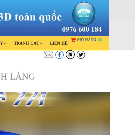
GIỎ HÀNG
(0)
ỦY
TRANH CÁT
LIÊN HỆ
SHARE
NH LÀNG