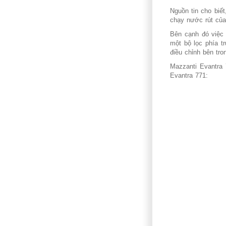
Nguồn tin cho biế
chạy nước rút của
Bên cạnh đó việc
một bộ lọc phía t
điều chỉnh bên tro
Mazzanti Evantra 
Evantra 771: