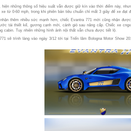
t, hiện những thông số hiệu suất vẫn được giữ kín vào thời điểm này, như
 xe từ 0-60 mph, trong khi phiên bản tiêu chuẩn chỉ mất 3 giây để xe đạt 
 nhận thêm nhiều sức mạnh hơn, chiếc Evantra 771 mới cũng nhận được 
rước tái thiết kế, gương cạnh mới, cánh gió sau nâng cấp. Chiếc xe c
ng cabin. Tuy nhiên những hình ảnh nội thất vẫn chưa được tiết lộ.
771 sẽ trình làng vào ngày 3/12 tới tại Triển lãm Bologna Motor Show 2