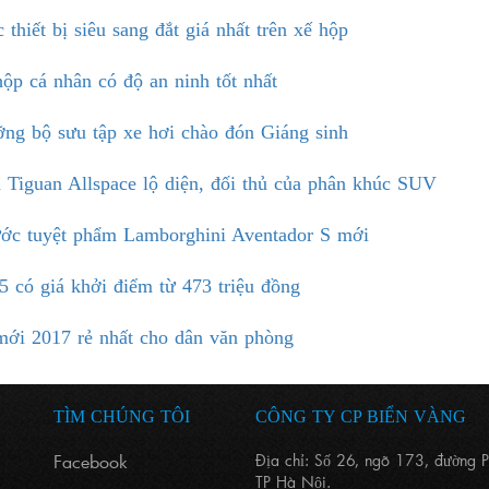
hiết bị siêu sang đắt giá nhất trên xế hộp
ộp cá nhân có độ an ninh tốt nhất
g bộ sưu tập xe hơi chào đón Giáng sinh
Tiguan Allspace lộ diện, đối thủ của phân khúc SUV
c tuyệt phẩm Lamborghini Aventador S mới
có giá khởi điểm từ 473 triệu đồng
ới 2017 rẻ nhất cho dân văn phòng
TÌM CHÚNG TÔI
CÔNG TY CP BIỂN VÀNG
Facebook
Địa chỉ: Số 26, ngõ 173, đường 
TRÊN
TP Hà Nội.