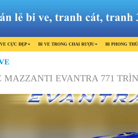
 VE CỰC ĐẸP
BI VE TRONG CHAI RƯỢU
BI PHONG TH
 VE
E MAZZANTI EVANTRA 771 TRÌ