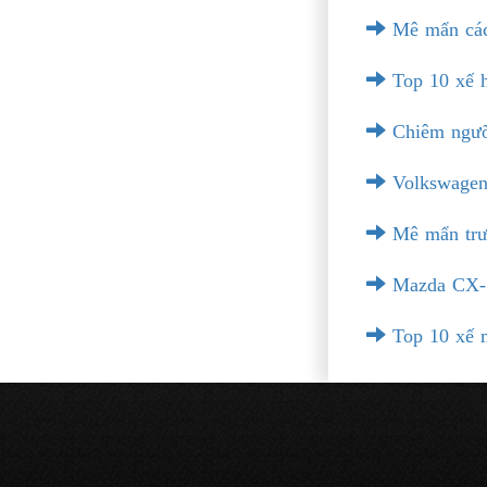
Mê mẩn các t
Top 10 xế h
Chiêm ngưỡn
Volkswagen 
Mê mẩn trướ
Mazda CX-5 
Top 10 xế m