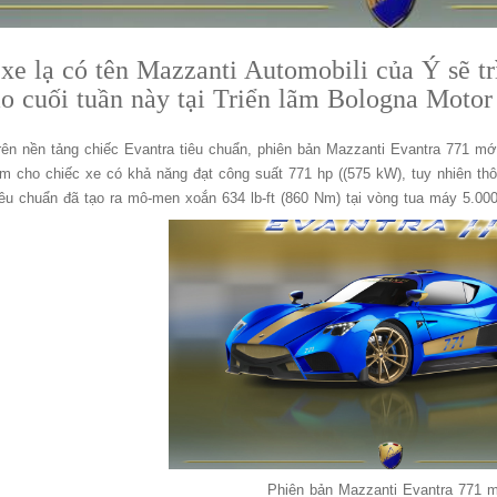
xe lạ có tên Mazzanti Automobili của Ý sẽ t
o cuối tuần này tại Triển lãm Bologna Moto
trên nền tảng chiếc Evantra tiêu chuẩn, phiên bản Mazzanti Evantra 771 m
làm cho chiếc xe có khả năng đạt công suất 771 hp ((575 kW), tuy nhiên th
iêu chuẩn đã tạo ra mô-men xoắn 634 lb-ft (860 Nm) tại vòng tua máy 5.00
Phiên bản Mazzanti Evantra 771 